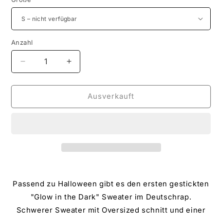
Anzahl
Verringere
Erhöhe
die
die
Menge
Menge
für
für
Ausverkauft
HOODIE
HOODIE
GESTICKT
GESTICKT
-
-
GLOW
GLOW
IN
IN
THE
THE
DARK
DARK
Passend zu Halloween gibt es den ersten gestickten
"Glow in the Dark" Sweater im Deutschrap.
Schwerer Sweater mit Oversized schnitt und einer