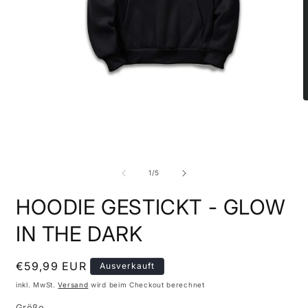
Medien
M
1
2
in
i
Modal
M
öffnen
ö
von
1
/
5
HOODIE GESTICKT - GLOW
IN THE DARK
Normaler
€59,99 EUR
Ausverkauft
Preis
inkl. MwSt.
Versand
wird beim Checkout berechnet
Größe