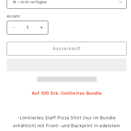
Anzahl
Verringere
Erhöhe
die
die
Menge
Menge
für
für
Ausverkauft
HUNGER
HUNGER
PIZZA
PIZZA
BUNDLE
BUNDLE
(Limitiert)
(Limitiert)
Auf 100 Stk. limitiertes Bundle
-Limitiertes Staff Pizza Shirt (nur im Bundle
erhältlich) mit Front- und Backprint in edelstem