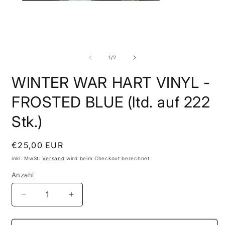
Medien
M
1
2
in
i
von
1
/
2
Modal
M
öffnen
ö
WINTER WAR HART VINYL -
FROSTED BLUE (ltd. auf 222
Stk.)
Normaler
€25,00 EUR
Preis
inkl. MwSt.
Versand
wird beim Checkout berechnet
Anzahl
Verringere
Erhöhe
die
die
Menge
Menge