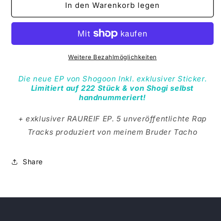
für
für
In den Warenkorb legen
WINTER
WINTER
WAR
WAR
HART
HART
VINYL
VINYL
-
-
Weitere Bezahlmöglichkeiten
FROSTED
FROSTED
BLUE
BLUE
Die neue EP von Shogoon Inkl. exklusiver Sticker.
(ltd.
Limitiert auf 222 Stück & von Shogi selbst
(ltd.
handnummeriert!
auf
auf
222
222
+ exklusiver RAUREIF EP. 5 unveröffentlichte Rap
Stk.)
Stk.)
Tracks produziert von meinem Bruder Tacho
Share